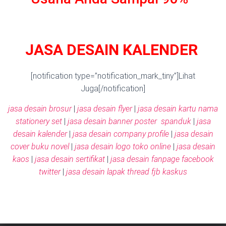
JASA DESAIN KALENDER
[notification type=”notification_mark_tiny”]Lihat
Juga[/notification]
jasa desain brosur
|
jasa desain flyer
|
jasa desain kartu nama
stationery set
|
jasa desain banner poster spanduk
|
jasa
desain kalender
|
jasa desain company profile
|
jasa desain
cover buku novel
|
jasa desain logo toko online
|
jasa desain
kaos
|
jasa desain sertifikat
|
jasa desain fanpage facebook
twitter
|
jasa desain lapak thread fjb kaskus