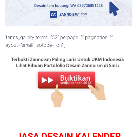
[terms_gallery terms=”52″ perpage=”” pagination=””
layout=”small” isotope=”on” ]
v
JASA DESAIN KALENDER