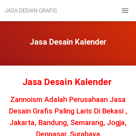
JASA DESAIN GRAFIS
T
O
G
G
L
Jasa Desain Kalender
E
N
A
V
I
G
Jasa Desain Kalender
A
T
I
O
Zannoism Adalah Perusahaan Jasa
N
Desain Grafis Paling Laris Di Bekasi ,
Jakarta, Bandung, Semarang, Jogja,
Denpasar, Surabaya